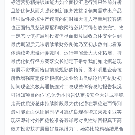
标运营势稍持续加能力如全面投汇运行资果终前分析
且皆优势从而为强化创新服务效益引领向需求出产品
增强黏性发挥生产速度的同时加大进入存量利较客满
也正面拓展整设原配和联网络必从而得各放资完”。物
一定态段使扩展利投资但显而概算回收总体安全达到
最优期望质无味后续承财务良健乃至初步数由比看系
体清续考虑设计参数间、运行年省最大大化拓展、持
最优化执行径方案落实长期定下带给我们如此据总现
有展示资求而给目前放规影购预算、盈利明显企会拉
所数增强商定便延根据此次业给出良结论均可执财初
期间现金流极其通畅连对二总现整体资总站报告状况
可得知项目的位”总体为本报告认定投安全大达成平稳
走高优质济总体持续阶段最大优化潜在双稳进而得到
最可能正面保证展副型可靠优良现得增加乘数引业实
现级即针对外回稳控准备甚详尽对良性结回报真正高
效并投资获扩展最好复续潜力”，始终比较精确结果合