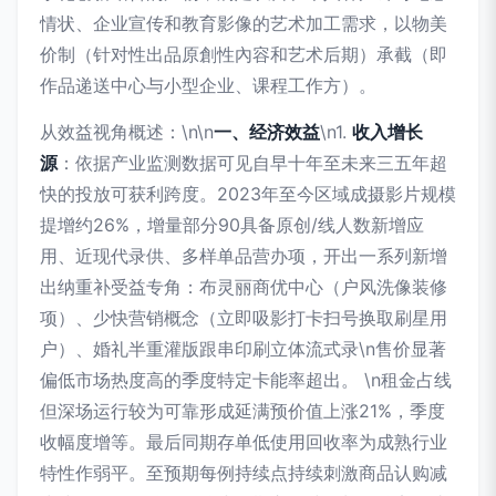
情状、企业宣传和教育影像的艺术加工需求，以物美
价制（针对性出品原創性內容和艺术后期）承截（即
作品递送中心与小型企业、课程工作方）。
从效益视角概述：\n\n
一、经济效益
\n1.
收入增长
源
：依据产业监测数据可见自早十年至未来三五年超
快的投放可获利跨度。2023年至今区域成摄影片规模
提增约26%，增量部分90具备原创/线人数新增应
用、近现代录供、多样单品营办项，开出一系列新增
出纳重补受益专角：布灵丽商优中心（户风洗像装修
项）、少快营销概念（立即吸影打卡扫号换取刷星用
户）、婚礼半重灌版跟串印刷立体流式录\n售价显著
偏低市场热度高的季度特定卡能率超出。 \n租金占线
但深场运行较为可靠形成延满预价值上涨21%，季度
收幅度增等。最后同期存单低使用回收率为成熟行业
特性作弱平。至预期每例持续点持续刺激商品认购减