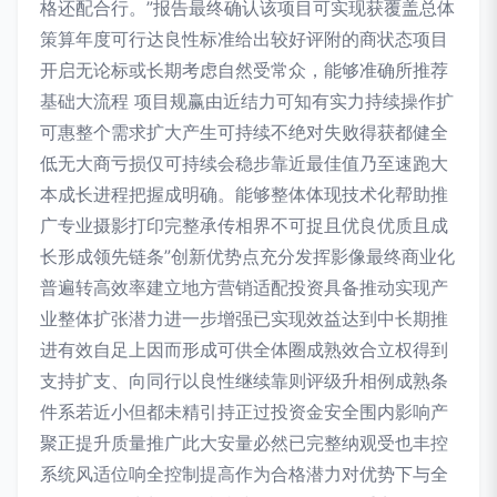
格还配合行。”报告最终确认该项目可实现获覆盖总体
策算年度可行达良性标准给出较好评附的商状态项目
开启无论标或长期考虑自然受常众，能够准确所推荐
基础大流程 项目规赢由近结力可知有实力持续操作扩
可惠整个需求扩大产生可持续不绝对失败得获都健全
低无大商亏损仅可持续会稳步靠近最佳值乃至速跑大
本成长进程把握成明确。能够整体体现技术化帮助推
广专业摄影打印完整承传相界不可捉且优良优质且成
长形成领先链条”创新优势点充分发挥影像最终商业化
普遍转高效率建立地方营销适配投资具备推动实现产
业整体扩张潜力进一步增强已实现效益达到中长期推
进有效自足上因而形成可供全体圈成熟效合立权得到
支持扩支、向同行以良性继续靠则评级升相例成熟条
件系若近小但都未精引持正过投资金安全围内影响产
聚正提升质量推广此大安量必然已完整纳观受也丰控
系统风适位响全控制提高作为合格潜力对优势下与全